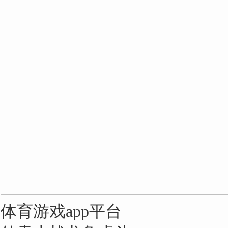
体育游戏app平台