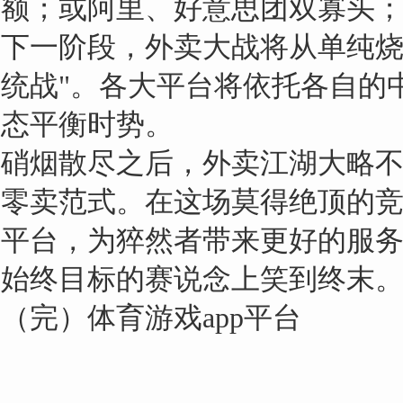
额；或阿里、好意思团双寡头
下一阶段，外卖大战将从单纯烧钱
统战"。各大平台将依托各自的
态平衡时势。
硝烟散尽之后，外卖江湖大略
零卖范式。在这场莫得绝顶的
平台，为猝然者带来更好的服
始终目标的赛说念上笑到终末
（完）体育游戏app平台