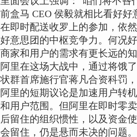
里面会议上强调："咱们将不吝
前盒马 CEO 侯毅就相比看好
在即时配送收罗上的参加，依
好意思团的中枢竞争力。何况
商家和用户的需求有更长远的知
阿里在这场大战中，通过将饿
状群首席施行官蒋凡合资科罚
阿里的短期议论是加速用户转
和用户范围。但阿里在即时零
后留住的组织惯性，以及资金
会留住，仍是悬而未决的问题