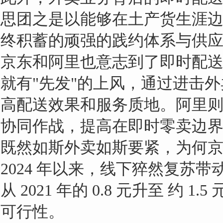
思团之是以能够在土产货生涯
终积蓄的顽强的践约体系与供
京东和阿里也意志到了即时配
就有"先发"的上风，通过进击
高配送效果和服务质地。阿里
协同作战，提高在即时零卖边
既然如斯外卖如斯要紧，为何
2024 年以来，线下猝然复苏
从 2021 年的 0.8 元升至 约
可行性。