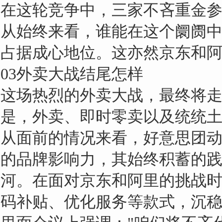
在这轮竞争中，三家不吝重金
从始终来看，谁能在这个阛阓
占据成心地位。这亦然京东和
03外卖大战结尾怎样
这场热烈的外卖大战，最终将
是，外卖、即时零卖以及统统
从面前的情况来看，好意思团
的品牌影响力，其始终积蓄的
河。在面对京东和阿里的挑战
码补贴、优化服务等款式，沉