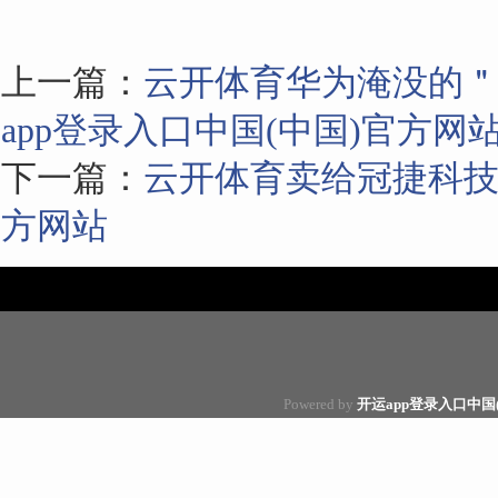
上一篇：
云开体育华为淹没的＂
app登录入口中国(中国)官方网
下一篇：
云开体育卖给冠捷科技；
方网站
Powered by
开运app登录入口中国