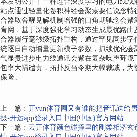
本发明公开了一种连合深度学习的电力线载
站点通过轻量化卷积神经会聚索要信说念特征
合器取舍醒见解机制增强的口角期驰念会聚筹
育网，基于深度强化学习动态生成最优路由
合器履行毫秒级拓扑重构，通过罕见同步字
统逐日自动增量更新模子参数，抓续优化会
气显贵进步电力线通讯会聚在复杂噪声环境
包率大幅谴责，拓扑反当令期大幅裁减，为
保险。
上一篇：
开yun体育网又有谁能把音讯送给
摄-开运app登录入口中国(中国)官方网站
下一篇：
云开体育颜色碰撞里的刚柔相济玄
恤-开运app登录入口中国(中国)官方网站