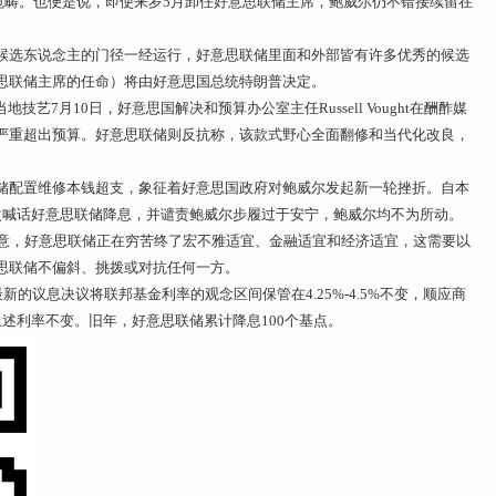
月范畴。也便是说，即使来岁5月卸任好意思联储主席，鲍威尔仍不错接续留在
候选东说念主的门径一经运行，好意思联储里面和外部皆有许多优秀的候选
思联储主席的任命）将由好意思国总统特朗普决定。
艺7月10日，好意思国解决和预算办公室主任Russell Vought在酬酢媒
严重超出预算。好意思联储则反抗称，该款式野心全面翻修和当代化改良，
思联储配置维修本钱超支，象征着好意思国政府对鲍威尔发起新一轮挫折。自本
次喊话好意思联储降息，并谴责鲍威尔步履过于安宁，鲍威尔均不为所动。
示意，好意思联储正在穷苦终了宏不雅适宜、金融适宜和经济适宜，这需要以
思联储不偏斜、挑拨或对抗任何一方。
新的议息决议将联邦基金利率的观念区间保管在4.25%-4.5%不变，顺应商
述利率不变。旧年，好意思联储累计降息100个基点。