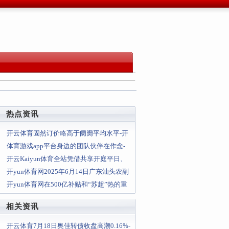
热点资讯
开云体育固然订价略高于阛阓平均水平-开
运app登录入口中国(中国
体育游戏app平台身边的团队伙伴在作念-
开运app登录入口中国(
开云Kaiyun体育全站凭借共享开庭平日、
提高法律常识等施行-开
开yun体育网2025年6月14日广东汕头农副
家具批发中心市集价
开yun体育网在500亿补贴和“苏超”热的重
叠刺激下-开运app
相关资讯
开云体育7月18日奥佳转债收盘高潮0.16%-