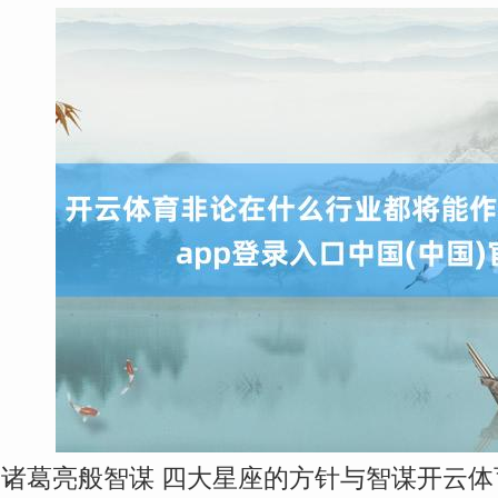
诸葛亮般智谋 四大星座的方针与智谋开云体