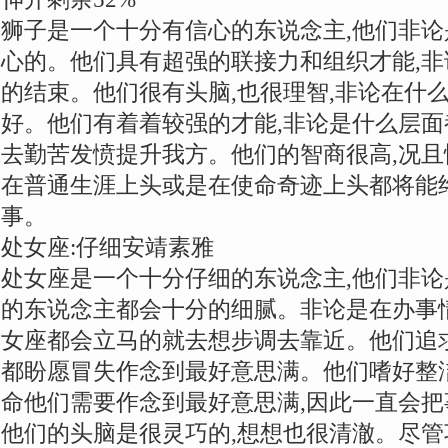
狮子是一个十分有信心的东说念主,他们非
心的。他们具有超强的联接力和组织才能,
的结束。他们很有头脑,也很理智,非论在什
好。他们有着着较强的才能,非论是什么层面
去勤苦发愤提升我方。他们的智商很高,况且
在普通生涯上头或是在使命奇迹上头都将能
事。
处女座:仔细安靖素雅
处女座是一个十分仔细的东说念主,他们非
的东说念主都会十分的细腻。非论是在办事
女座都会立马的就去想步调去靠近。他们追
都盼愿冒失作念到最好意思满。他们嗜好整
命他们需要作念到最好意思满,因此一直会
他们的头脑是很灵巧的,想想也很清澈。尽管