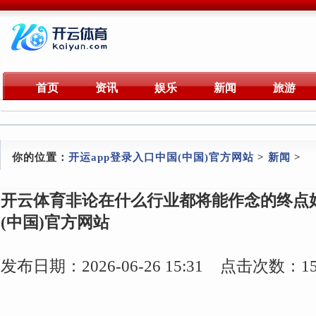
首页
资讯
娱乐
新闻
旅游
你的位置：
开运app登录入口中国(中国)官方网站
>
新闻
>
开云体育非论在什么行业都将能作念的终点好
(中国)官方网站
发布日期：2026-06-26 15:31 点击次数：15