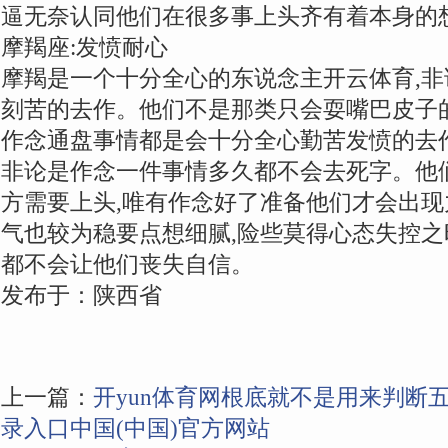
逼无奈认同他们在很多事上头齐有着本身的
摩羯座:发愤耐心
摩羯是一个十分全心的东说念主开云体育,
刻苦的去作。他们不是那类只会耍嘴巴皮子
作念通盘事情都是会十分全心勤苦发愤的去
非论是作念一件事情多久都不会去死字。他
方需要上头,唯有作念好了准备他们才会出现
气也较为稳要点想细腻,险些莫得心态失控之
都不会让他们丧失自信。
发布于：陕西省
上一篇：
开yun体育网根底就不是用来判断五
录入口中国(中国)官方网站