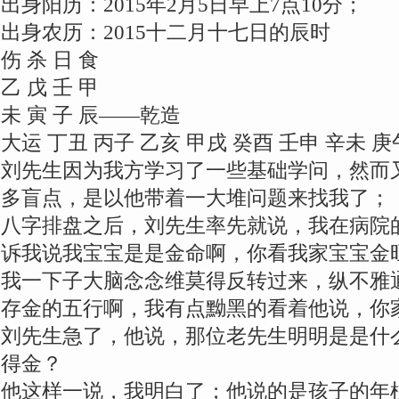
出身阳历：2015年2月5日早上7点10分；
出身农历：2015十二月十七日的辰时
伤 杀 日 食
乙 戊 壬 甲
未 寅 子 辰——乾造
大运 丁丑 丙子 乙亥 甲戌 癸酉 壬申 辛未 庚
刘先生因为我方学习了一些基础学问，然而
多盲点，是以他带着一大堆问题来找我了；
八字排盘之后，刘先生率先就说，我在病院
诉我说我宝宝是是金命啊，你看我家宝宝金
我一下子大脑念念维莫得反转过来，纵不雅
存金的五行啊，我有点黝黑的看着他说，你
刘先生急了，他说，那位老先生明明是是什么
得金？
他这样一说，我明白了；他说的是孩子的年