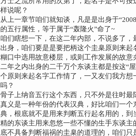
方士之流所常用的次第了，起名字是不可按
样说呢？
从上一章节咱们就知谈，凡是是出身于“2008戊
的五行属性，等于属于“轰隆火”命了~
咱们瞎想一下，在这二年内部，不说多了，
出身，咱们要是是要把柄这个圭臬原则来起
糊口中选用故意楼层，或则工作发展的故意
二年之内出身的二千万个东谈主都是按这“屋
个原则来起名字工作情了，一又友们我方想
吗？
骨子上纳音五行这个东西，只不外是往时最
真义是一种年份的代表汉典，好比咱们一个
典，根底就不是用来判断五行起名用的，到
精的东谈主用来忽悠一些不懂的生手东谈主
底不具备判断福祸的圭臬的道理的，咱们只