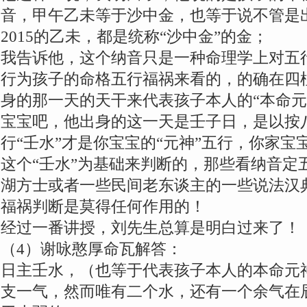
音，甲午乙未等于沙中金，也等于说不管是出
2015的乙未，都是统称“沙中金”的金；
我告诉他，这个纳音只是一种命理学上对五
行为孩子的命格五行福祸来看的，的确在四
身的那一天的天干来代表孩子本人的“本命元
宝宝吧，他出身的这一天是壬子日，是以按
行“壬水”才是你宝宝的“元神”五行，你家
这个“壬水”为基础来判断的，那些看纳音定
湖方士或者一些民间老东谈主的一些说法汉
福祸判断是莫得任何作用的！
经过一番讲授，刘先生总算是明白过来了！
（4）谢咏憨厚命瓦解答：
日主壬水，（也等于代表孩子本人的本命元
支一气，然而唯有二个水，还有一个余气在