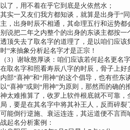
以了，用不着在乎它到底是火依然水；
其实一又友们我方都知谈，就算是出身于“同
主，出身时辰不相通，其命理五行和运势都
别说把二年之内整个的出身的东谈主都按一
透顶失去了取名字的道理了，是以咱们应该
时”来抽象分析起名字才是正宗！
（3）谢咏憨厚谈：咱们应该若何起名更名
在取名字和照看寿辰八字的时辰，骨子上好
内部“喜神”和“用神”的这个倡导，也有些
以“喜神”或则“用神”为原则，那然而的确
神太难推算了，收罗上软件根底就不可靠，
局，要是在其名字中将其补王人，反而碎裂
可能倒行逆施、衰运连连，其运道便不言而
战起名分析案例：