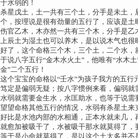
于水弱的！
杀星戊土，土一共有三个土，分手是未土，
个，按理说是很有劲量的五行了，应该是土
伤官乙木，木亦然一共有三个木，分手是乙
上辰土为湿土也可以养木，是以说木气也很
好了，这个命格三个木，三个土，二个水，
于说八字五行“金木水火土”，他唯有“水木土
金”二个五行！
这个宝宝的命格以“壬水”为孩子我方的五行
笃定是偏弱无疑；按八字惯例来看，偏弱就
水弱就需要金生水，水匡助水，也等于说需
望望命格其他五行的情况，水弱有杀星土来
好比是水池内部的水相通，正本水就未几，
就愈加被吸干了，水被吸干那水就莫得了，
等于是小命就莫得了，是以这个土太多并不