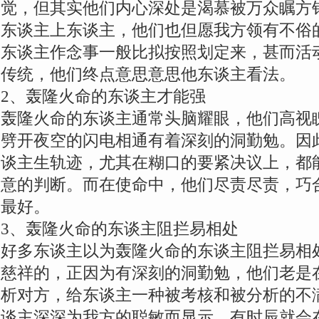
觉，但其实他们内心深处是渴慕被万众瞩方
东谈主上东谈主，他们也但愿我方领有不俗
东谈主作念事一般比拟按照划定来，甚而活
传统，他们终点意思意思他东谈主看法。
2、轰隆火命的东谈主才能强
轰隆火命的东谈主通常头脑耀眼，他们高视
劈开夜空的闪电相通有着深刻的洞勤勉。因
谈主生轨迹，尤其在糊口的要紧决议上，都
意的判断。而在使命中，他们尽责尽责，巧
最好。
3、轰隆火命的东谈主阻拦易相处
好多东谈主以为轰隆火命的东谈主阻拦易相
慈祥的，正因为有深刻的洞勤勉，他们老是
析对方，给东谈主一种被考核和被分析的不
谈主深深为我方的聪敏而显示，有时辰就会