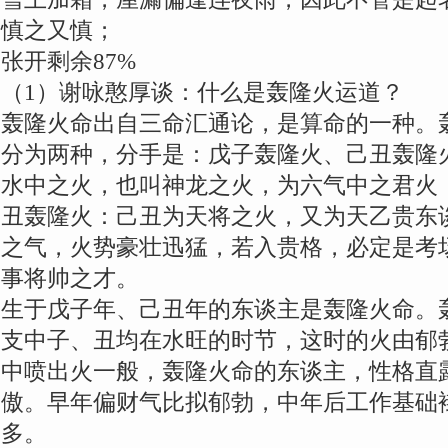
慎之又慎；
张开剩余87%
（1）谢咏憨厚谈：什么是轰隆火运道？
轰隆火命出自三命汇通论，是算命的一种。
分为两种，分手是：戊子轰隆火、己丑轰隆
水中之火，也叫神龙之火，为六气中之君火
丑轰隆火：己丑为天将之火，又为天乙贵东
之气，火势豪壮迅猛，若入贵格，必定是考
事将帅之才。
生于戊子年、己丑年的东谈主是轰隆火命。
支中子、丑均在水旺的时节，这时的火由郁
中喷出火一般，轰隆火命的东谈主，性格直
傲。早年偏财气比拟郁勃，中年后工作基础
多。