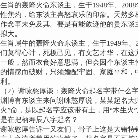
生肖的轰隆火命东谈主，生于1948年、20
性焦灼，给东谈主喜怒哀乐的印象。天然多
作念事未免及其。要是有能敛迹他的贵东谈
拟大。
生肖属牛的轰隆火命东谈主，生于1949年、
们莫得心计，死板己见，有文艺才华，在这
一般，然而衣食好意思满，但会因个东谈主
的情感而破财，只须婚配牢固、家庭平和，
利。
（2）谢咏憨厚谈：轰隆火命起名字带什么
渊博有东谈主来问谢咏憨厚说，某某起名大
火”命，是以起名字应该带有土，用“木生火
是在把柄寿辰八字起名？
谢咏憨厚告诉一又友们，骨子上这是大错特