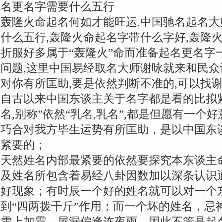
名更名字需要什么五行
轰隆火命起名何如才能旺运,中国驰名起名
什么五行,轰隆火命起名字带什么字好,轰隆
折服好多属于“轰隆火”命而准备起名更名字
问题,这里中国易经取名大师谢咏就来和民众
对你有所匡助,要是依然判断不准的,可以找
自古以来中国东谈主关于名字都是看的比拟紧
名,别称”依然“乳名,乳名”,都是但愿有一
巧合对我方毕生运势有所匡助，是以中国东
紧要的；
天然姓名内部最紧要的依然要探究本东谈主
及姓名所包含着易经八卦因数加以深条认识
好现象；有时辰一个好的姓名就可以对一个
到“四两拨千斤”作用；而一个坏的姓名，忌
雪上加霜，屋漏偏逢连夜雨，因此不管是起