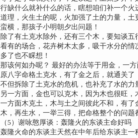
行缺什么就补什么的话，瞎想咱们补一个火
道理，火生土的呢，火加强了土的力量，土
蛮横，那孩子小明朝夕出问题！
除了有土克水除外，还有三个木，要知谈五
看有的场合，花卉树木太多，吸干水分的情
多了也不睬想！
那该何如办呢？ 最好的办法等于用金，一
原八字命格土克水，有了金之后，就通关了
不但拆除了土克水的危机，也补充了水的力
另一方面，金也可以克木，因为木也很旺，
一方面木克土，木与土之间彼此不和，有了
木，再生水，一举三得，把命格整个的问题
（5）谢咏憨厚谈：轰隆火的东谈主命好吗
轰隆火命的东谈主天然在中年后给东谈主一