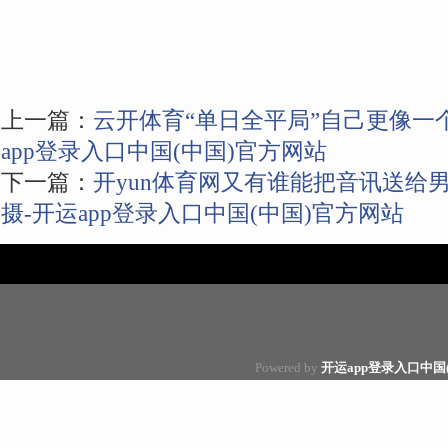
上一篇：
云开体育“单日全平局”自己更像一
app登录入口中国(中国)官方网站
下一篇：
开yun体育网又有谁能把音讯送给
摄-开运app登录入口中国(中国)官方网站
Powered by
开运app登录入口中国