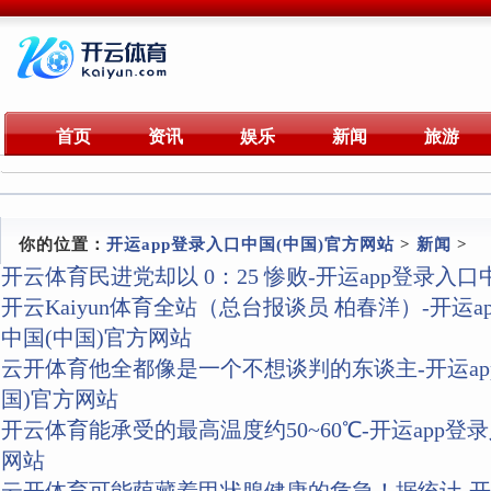
首页
资讯
娱乐
新闻
旅游
你的位置：
开运app登录入口中国(中国)官方网站
>
新闻
>
开云体育民进党却以 0：25 惨败-开运app登录入口
开云Kaiyun体育全站（总台报谈员 柏春洋）-开运a
中国(中国)官方网站
云开体育他全都像是一个不想谈判的东谈主-开运ap
国)官方网站
开云体育能承受的最高温度约50~60℃-开运app登
网站