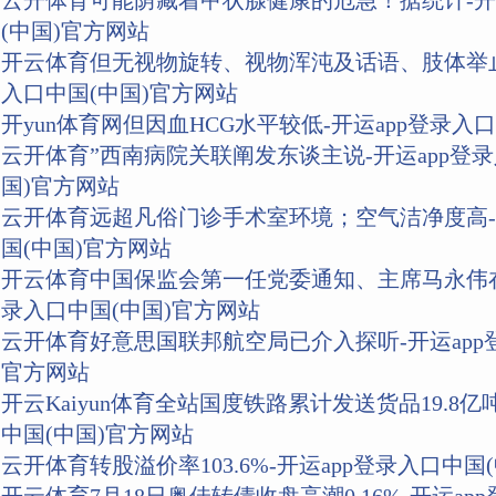
云开体育可能荫藏着甲状腺健康的危急！据统计-开
(中国)官方网站
开云体育但无视物旋转、视物浑沌及话语、肢体举止
入口中国(中国)官方网站
开yun体育网但因血HCG水平较低-开运app登录入
云开体育”西南病院关联阐发东谈主说-开运app登录
国)官方网站
云开体育远超凡俗门诊手术室环境；空气洁净度高-
国(中国)官方网站
开云体育中国保监会第一任党委通知、主席马永伟在
录入口中国(中国)官方网站
云开体育好意思国联邦航空局已介入探听-开运app
官方网站
开云Kaiyun体育全站国度铁路累计发送货品19.8亿
中国(中国)官方网站
云开体育转股溢价率103.6%-开运app登录入口中国