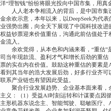
洋“理智钱”纷纷将眼光投向中国市集，用真
人人老本争相流入的背后，是中国市集诱
金余欢示意，本年以来，以DeepSeek为
业强势出圈，向全天下展现了中国科技改进
权益钞票迎来价值重估，沟通此前估值处于
金流入。
余欢觉得，从本色和内涵来看，“重估”
司当年现款流、盈利才气和增长后劲的重估
票的实在内在价值。鼓励这种重估的要素是A
看到其当年的浩大发展后劲，好多行业齐可以
联系产业链也有望因此受益。
聚合行业发展趋势、企业基本面来看，余
主义：（1）受益AI时刻运转和计谋要点因
主形机器东说念主、智能驾驶、聪敏医疗、A
业竞争花样改善、企业参加利润开释期、估