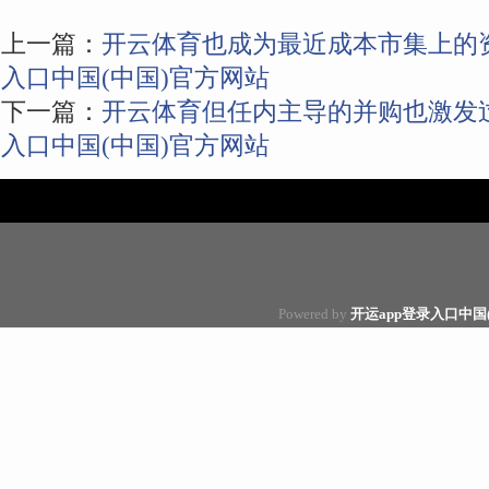
上一篇：
开云体育也成为最近成本市集上的资金
入口中国(中国)官方网站
下一篇：
开云体育但任内主导的并购也激发过
入口中国(中国)官方网站
Powered by
开运app登录入口中国