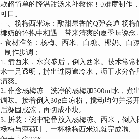
款超简单的降温甜汤来补救你！0难度制作
可口。
一、杨梅西米冻：酸甜果香的Q弹会通 杨梅
椰奶的怀抱中相遇，带来清爽的夏季味说念
- 食材准备：杨梅、西米、白糖、椰奶、白
- 制作步调：
1. 煮西米：水兴盛后，倒入西米。技术常
米十足透明，捞出过两遍冷水，沥干水分备
清爽。
2. 作念杨梅冻：洗净的杨梅加300ml水，
调味。接着倒入30g白凉粉，搅动均匀并煮
后凝固成冻，再切成小块。
3. 拼装：碗中轮番放入杨梅冻、西米，倒
杨梅与薄荷叶，一杯杨梅西米冻就完成啦。
伸开剩余77%