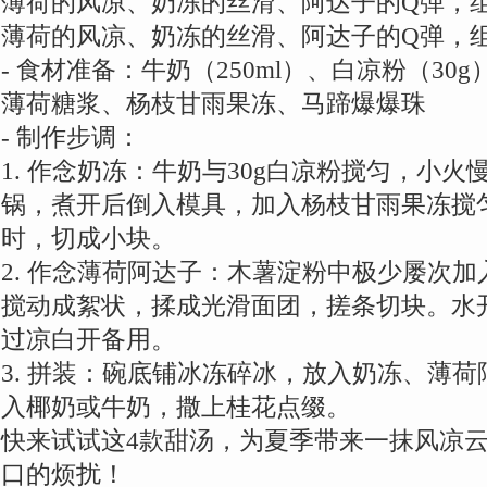
薄荷的风凉、奶冻的丝滑、阿达子的Q弹，
薄荷的风凉、奶冻的丝滑、阿达子的Q弹，
- 食材准备：牛奶（250ml）、白凉粉（3
薄荷糖浆、杨枝甘雨果冻、马蹄爆爆珠
- 制作步调：
1. 作念奶冻：牛奶与30g白凉粉搅匀，小
锅，煮开后倒入模具，加入杨枝甘雨果冻搅
时，切成小块。
2. 作念薄荷阿达子：木薯淀粉中极少屡次
搅动成絮状，揉成光滑面团，搓条切块。水
过凉白开备用。
3. 拼装：碗底铺冰冻碎冰，放入奶冻、薄
入椰奶或牛奶，撒上桂花点缀。
快来试试这4款甜汤，为夏季带来一抹风凉
口的烦扰！